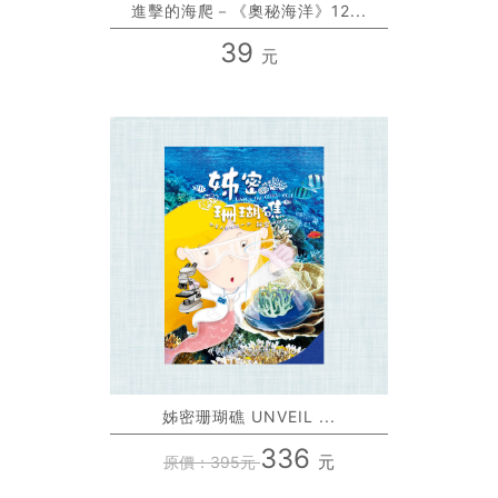
進擊的海爬－《奧秘海洋》12...
39
元
姊密珊瑚礁 UNVEIL ...
336
元
原價：395元