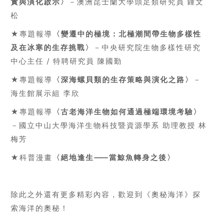
實與演化啟示〉
－澳洲昆士蘭大學頭足類研究員
鍾文
松
★專題報導
〈變遷中的極境：北極潮間帶生物多樣性
及在冰寒的生存挑戰〉
－中央研究院生物多樣性研究
中心主任
/
特聘研究員
陳國勤
★專題報導
〈深海螺貝類的生存策略與演化之路〉
－
海生館展示組
李欣
★專題報導
〈古老海洋生物如何通過極端環境考驗〉
－國立中山大學海洋生物科技暨資源學系
助理教授
林
梅芳
★科普漫畫
〈絕地逢生
⸺
當鯨魚轉身之後〉
除此之外還有更多精彩內容，歡迎到《奧秘海洋》探
索海洋的奧秘！