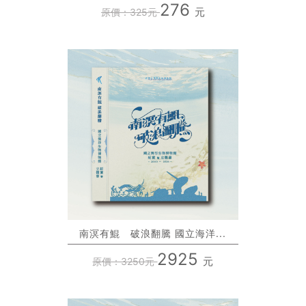
276
元
原價：325元
南溟有鯤 破浪翻騰 國立海洋...
2925
元
原價：3250元