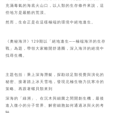
充滿毒氣的海底火山口，以人類的生存條件來說，這
些地方是嚴酷的荒漠。
然而，生命正是在這樣極端的環境中絕地逢生。
《奧秘海洋》
129
期以「絕地逢生──極端海洋的生存
戰」為題，帶領大家離開舒適圈，深入海洋的絕境中
找尋生機。
主題包括：乘上深海潛艇，探勘頭足類視覺與演化的
秘密、接著踏上冰天雪地，發現北極生物力抗寒冷的
策略、再跟著螺貝類來到
深海的「綠洲」、在沉木與細菌之間開創生機，最後
進入微小的分子世界、解密細胞如何通過冰與火的考
驗。