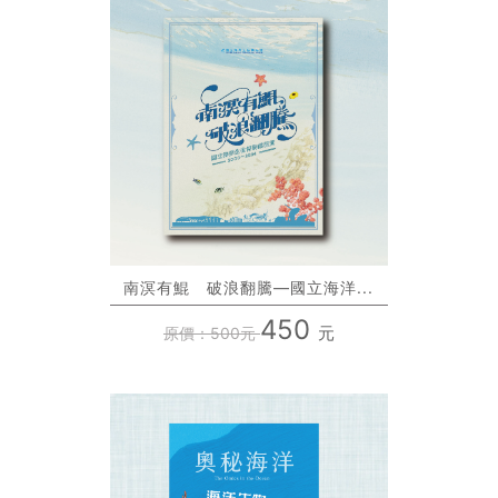
南溟有鯤 破浪翻騰—國立海洋...
450
元
原價：500元