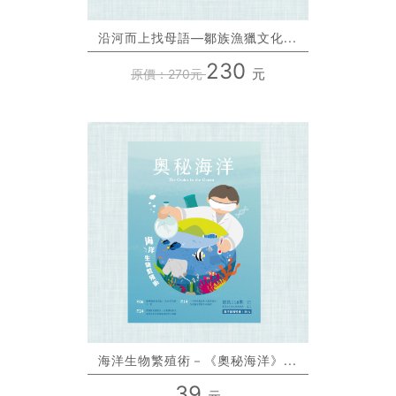
沿河而上找母語—鄒族漁獵文化...
230
元
原價：270元
海洋生物繁殖術－《奧秘海洋》...
39