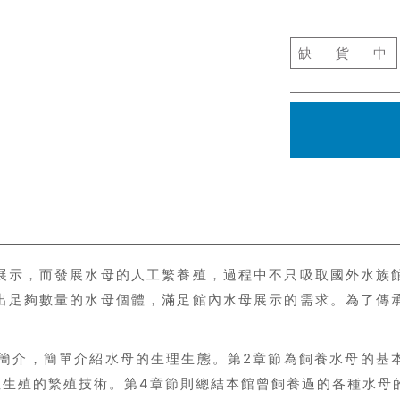
缺
貨
中
展示，而發展水母的人工繁養殖，過程中不只吸取國外水族
出足夠數量的水母個體，滿足館內水母展示的需求。為了傳
的簡介，簡單介紹水母的生理生態。第2章節為飼養水母的基
性生殖的繁殖技術。第4章節則總結本館曾飼養過的各種水母