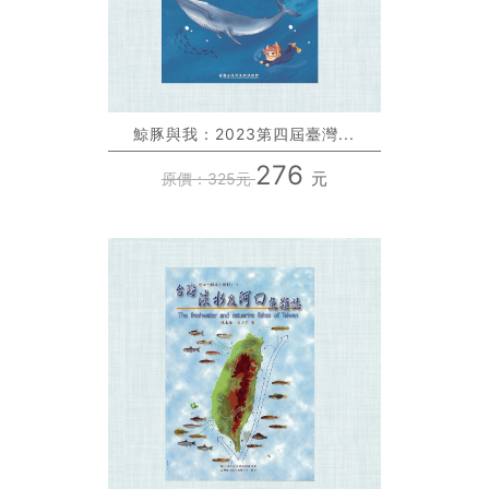
鯨豚與我：2023第四屆臺灣...
276
元
原價：325元