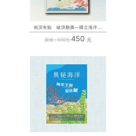
南溟有鯤 破浪翻騰—國立海洋...
450
元
原價：500元