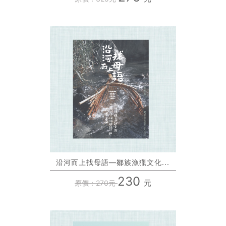
沿河而上找母語—鄒族漁獵文化...
230
元
原價：270元