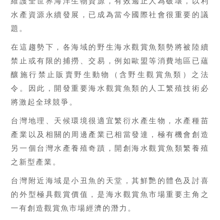
維護全世界海洋生物資源，有效遏止人為破壞，以利
水產資源永續發展，已成為當今國際社會很重要的議
題。
在這趨勢下，各海域的野生海水觀賞魚類勢將被陸續
禁止或有限的捕撈、交易，例如歐盟等消費地區已蘊
釀施行禁止販賣野生動物（含野生觀賞魚類）之法
令。因此，開發重要海水觀賞魚類的人工繁殖技術必
將激起全球競爭。
台灣地理、天候環境很適宜繁衍水產生物，水產種苗
產業以及相關的周邊產業已相當發達，極有機會創造
另一個台灣水產養殖奇蹟，開創海水觀賞魚類繁養殖
之新型產業。
台灣附近海域是小丑魚的天堂，其鮮艷的體色及討喜
的外型極具觀賞價值，是海水觀賞魚市場重要主角之
一有創造觀賞魚市場經濟的潛力。