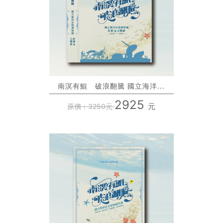
南溟有鯤 破浪翻騰 國立海洋...
2925
元
原價：3250元